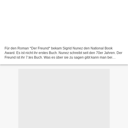
Für den Roman *Der Freund* bekam Sigrid Nunez den National Book
Award. Es ist nicht ihr erstes Buch. Nunez schreibt seit den 70er Jahren. Der
Freund ist ihr 7.tes Buch. Was es über sie zu sagen gibt kann man bei
wikipedia nachlesen: https://de.wikipedia.org/wiki/Sigrid_Nunez....