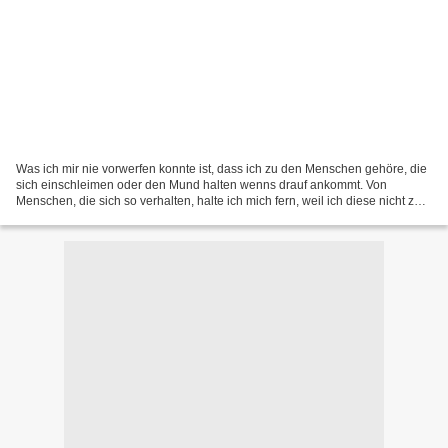
Was ich mir nie vorwerfen konnte ist, dass ich zu den Menschen gehöre, die
sich einschleimen oder den Mund halten wenns drauf ankommt. Von
Menschen, die sich so verhalten, halte ich mich fern, weil ich diese nicht zum
Freund haben möchte. Ist so. Mein...