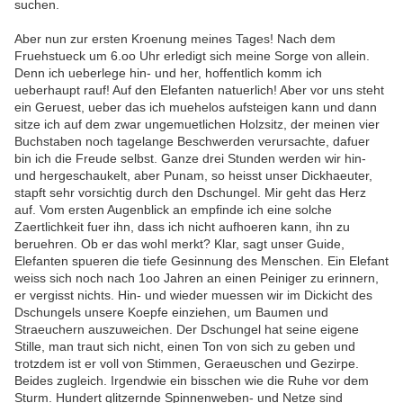
suchen.
Aber nun zur ersten Kroenung meines Tages! Nach dem
Fruehstueck um 6.oo Uhr erledigt sich meine Sorge von allein.
Denn ich ueberlege hin- und her, hoffentlich komm ich
ueberhaupt rauf! Auf den Elefanten natuerlich! Aber vor uns steht
ein Geruest, ueber das ich muehelos aufsteigen kann und dann
sitze ich auf dem zwar ungemuetlichen Holzsitz, der meinen vier
Buchstaben noch tagelange Beschwerden verursachte, dafuer
bin ich die Freude selbst. Ganze drei Stunden werden wir hin-
und hergeschaukelt, aber Punam, so heisst unser Dickhaeuter,
stapft sehr vorsichtig durch den Dschungel. Mir geht das Herz
auf. Vom ersten Augenblick an empfinde ich eine solche
Zaertlichkeit fuer ihn, dass ich nicht aufhoeren kann, ihn zu
beruehren. Ob er das wohl merkt? Klar, sagt unser Guide,
Elefanten spueren die tiefe Gesinnung des Menschen. Ein Elefant
weiss sich noch nach 1oo Jahren an einen Peiniger zu erinnern,
er vergisst nichts. Hin- und wieder muessen wir im Dickicht des
Dschungels unsere Koepfe einziehen, um Baumen und
Straeuchern auszuweichen. Der Dschungel hat seine eigene
Stille, man traut sich nicht, einen Ton von sich zu geben und
trotzdem ist er voll von Stimmen, Geraeuschen und Gezirpe.
Beides zugleich. Irgendwie ein bisschen wie die Ruhe vor dem
Sturm. Hundert glitzernde Spinnenweben- und Netze sind