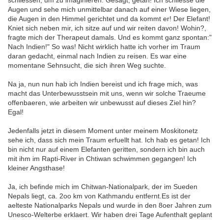
schliessen, um zu imaginieren. Gesagt, getan! Ich schliesse die
Augen und sehe mich unmittelbar danach auf einer Wiese liegen,
die Augen in den Himmel gerichtet und da kommt er! Der Elefant!
Kniet sich neben mir, ich sitze auf und wir reiten davon! Wohin?,
fragte mich der Therapeut damals. Und es kommt ganz spontan:"
Nach Indien!" So was! Nicht wirklich hatte ich vorher im Traum
daran gedacht, einmal nach Indien zu reisen. Es war eine
momentane Sehnsucht, die sich ihren Weg suchte.
Na ja, nun nun hab ich Indien bereist und ich frage mich, was
macht das Unterbewusstsein mit uns, wenn wir solche Traeume
offenbaeren, wie arbeiten wir unbewusst auf dieses Ziel hin?
Egal!
Jedenfalls jetzt in diesem Moment unter meinem Moskitonetz
sehe ich, dass sich mein Traum erfuellt hat. Ich hab es getan! Ich
bin nicht nur auf einem Elefanten geritten, sondern ich bin auch
mit ihm im Rapti-River in Chtiwan schwimmen gegangen! Ich
kleiner Angsthase!
Ja, ich befinde mich im Chitwan-Nationalpark, der im Sueden
Nepals liegt, ca. 2oo km von Kathmandu entfernt.Es ist der
aelteste Nationalparks Nepals und wurde in den 8oer Jahren zum
Unesco-Welterbe erklaert. Wir haben drei Tage Aufenthalt geplant