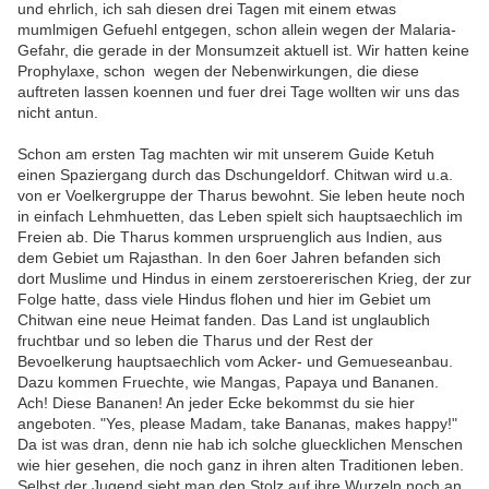
und ehrlich, ich sah diesen drei Tagen mit einem etwas
mumlmigen Gefuehl entgegen, schon allein wegen der Malaria-
Gefahr, die gerade in der Monsumzeit aktuell ist. Wir hatten keine
Prophylaxe, schon wegen der Nebenwirkungen, die diese
auftreten lassen koennen und fuer drei Tage wollten wir uns das
nicht antun.
Schon am ersten Tag machten wir mit unserem Guide Ketuh
einen Spaziergang durch das Dschungeldorf. Chitwan wird u.a.
von er Voelkergruppe der Tharus bewohnt. Sie leben heute noch
in einfach Lehmhuetten, das Leben spielt sich hauptsaechlich im
Freien ab. Die Tharus kommen urspruenglich aus Indien, aus
dem Gebiet um Rajasthan. In den 6oer Jahren befanden sich
dort Muslime und Hindus in einem zerstoererischen Krieg, der zur
Folge hatte, dass viele Hindus flohen und hier im Gebiet um
Chitwan eine neue Heimat fanden. Das Land ist unglaublich
fruchtbar und so leben die Tharus und der Rest der
Bevoelkerung hauptsaechlich vom Acker- und Gemueseanbau.
Dazu kommen Fruechte, wie Mangas, Papaya und Bananen.
Ach! Diese Bananen! An jeder Ecke bekommst du sie hier
angeboten. "Yes, please Madam, take Bananas, makes happy!"
Da ist was dran, denn nie hab ich solche gluecklichen Menschen
wie hier gesehen, die noch ganz in ihren alten Traditionen leben.
Selbst der Jugend sieht man den Stolz auf ihre Wurzeln noch an.