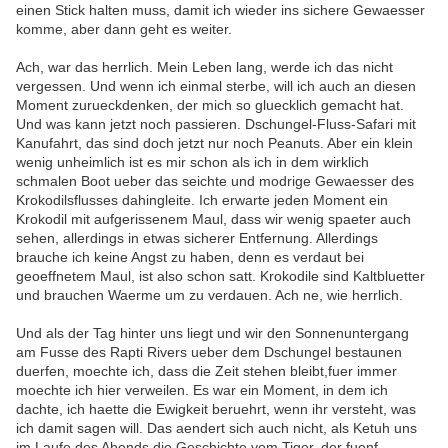
einen Stick halten muss, damit ich wieder ins sichere Gewaesser
komme, aber dann geht es weiter.
Ach, war das herrlich. Mein Leben lang, werde ich das nicht
vergessen. Und wenn ich einmal sterbe, will ich auch an diesen
Moment zurueckdenken, der mich so gluecklich gemacht hat.
Und was kann jetzt noch passieren. Dschungel-Fluss-Safari mit
Kanufahrt, das sind doch jetzt nur noch Peanuts. Aber ein klein
wenig unheimlich ist es mir schon als ich in dem wirklich
schmalen Boot ueber das seichte und modrige Gewaesser des
Krokodilsflusses dahingleite. Ich erwarte jeden Moment ein
Krokodil mit aufgerissenem Maul, dass wir wenig spaeter auch
sehen, allerdings in etwas sicherer Entfernung. Allerdings
brauche ich keine Angst zu haben, denn es verdaut bei
geoeffnetem Maul, ist also schon satt. Krokodile sind Kaltbluetter
und brauchen Waerme um zu verdauen. Ach ne, wie herrlich.
Und als der Tag hinter uns liegt und wir den Sonnenuntergang
am Fusse des Rapti Rivers ueber dem Dschungel bestaunen
duerfen, moechte ich, dass die Zeit stehen bleibt,fuer immer
moechte ich hier verweilen. Es war ein Moment, in dem ich
dachte, ich haette die Ewigkeit beruehrt, wenn ihr versteht, was
ich damit sagen will. Das aendert sich auch nicht, als Ketuh uns
im Laufe des Abends die Geschichte vom Tiger, der fuenf