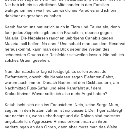
Nie hab ich ein so zärtliches Miteinander in den Familien
wahrgenommen wie hier. Ein wirkliches Paradies und ich bin
dankbar es gesehen zu haben.
Ketuh fuehrt uns natuerlich auch in Flora und Fauna ein, denn
fuer jedes Zipperlein gibt es ein Kraeutlein, ebenso gegen
Malaria. Die Nepalesen rauchen uebrigens Canabis gegen
Malaria, soll helfen! Na dann! Und sobald man aus dem Reservat
herauskommt, kann man den Blick ueber die Weiten des
schoensten Gruens der Reisfelder schweifen lassen. Nie hab ich
solches Gruen gesehen.
Nun, der naechste Tag ist festgelgt. Es sollen zuerst der
Elefantenritt, obwohl die Nepalasen sagen Elefanten-Fahrt,
warum auch immer! Danach Baden mit den Dickhaeutern, am
Nachmittag Fuss-Safari und eine Kanufahrt auf dem
Krokodilsriver. Wovor sollte ich also mehr Angst haben?
Ketuh lacht sich eins ins Faeustchen. Nein, keine Sorge Mum,
sagt er, in den letzten Jahren ist nix passiert. Der Tiger schlaegt
nur nachts zu, wenn ueberhaupt und die Rhinos sind meistens
ungefaehrlich. Aggressive Rhinos erkennt man an ihren
Verletzungen an den Ohren, dann aber muss man das Weite