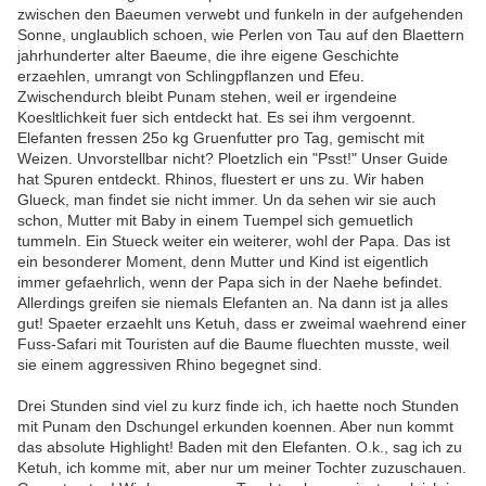
zwischen den Baeumen verwebt und funkeln in der aufgehenden
Sonne, unglaublich schoen, wie Perlen von Tau auf den Blaettern
jahrhunderter alter Baeume, die ihre eigene Geschichte
erzaehlen, umrangt von Schlingpflanzen und Efeu.
Zwischendurch bleibt Punam stehen, weil er irgendeine
Koesltlichkeit fuer sich entdeckt hat. Es sei ihm vergoennt.
Elefanten fressen 25o kg Gruenfutter pro Tag, gemischt mit
Weizen. Unvorstellbar nicht? Ploetzlich ein "Psst!" Unser Guide
hat Spuren entdeckt. Rhinos, fluestert er uns zu. Wir haben
Glueck, man findet sie nicht immer. Un da sehen wir sie auch
schon, Mutter mit Baby in einem Tuempel sich gemuetlich
tummeln. Ein Stueck weiter ein weiterer, wohl der Papa. Das ist
ein besonderer Moment, denn Mutter und Kind ist eigentlich
immer gefaehrlich, wenn der Papa sich in der Naehe befindet.
Allerdings greifen sie niemals Elefanten an. Na dann ist ja alles
gut! Spaeter erzaehlt uns Ketuh, dass er zweimal waehrend einer
Fuss-Safari mit Touristen auf die Baume fluechten musste, weil
sie einem aggressiven Rhino begegnet sind.
Drei Stunden sind viel zu kurz finde ich, ich haette noch Stunden
mit Punam den Dschungel erkunden koennen. Aber nun kommt
das absolute Highlight! Baden mit den Elefanten. O.k., sag ich zu
Ketuh, ich komme mit, aber nur um meiner Tochter zuzuschauen.