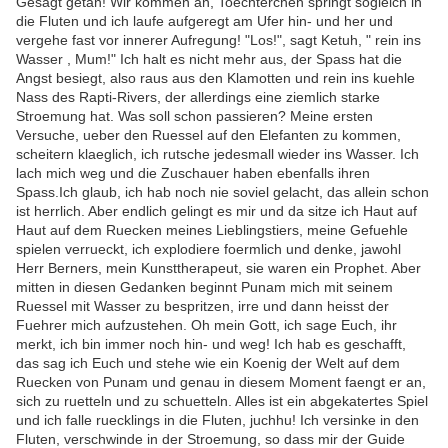
Gesagt getan! Wir kommen an, Toechterchen springt sogleich in
die Fluten und ich laufe aufgeregt am Ufer hin- und her und
vergehe fast vor innerer Aufregung! "Los!", sagt Ketuh, " rein ins
Wasser , Mum!" Ich halt es nicht mehr aus, der Spass hat die
Angst besiegt, also raus aus den Klamotten und rein ins kuehle
Nass des Rapti-Rivers, der allerdings eine ziemlich starke
Stroemung hat. Was soll schon passieren? Meine ersten
Versuche, ueber den Ruessel auf den Elefanten zu kommen,
scheitern klaeglich, ich rutsche jedesmall wieder ins Wasser. Ich
lach mich weg und die Zuschauer haben ebenfalls ihren
Spass.Ich glaub, ich hab noch nie soviel gelacht, das allein schon
ist herrlich. Aber endlich gelingt es mir und da sitze ich Haut auf
Haut auf dem Ruecken meines Lieblingstiers, meine Gefuehle
spielen verrueckt, ich explodiere foermlich und denke, jawohl
Herr Berners, mein Kunsttherapeut, sie waren ein Prophet. Aber
mitten in diesen Gedanken beginnt Punam mich mit seinem
Ruessel mit Wasser zu bespritzen, irre und dann heisst der
Fuehrer mich aufzustehen. Oh mein Gott, ich sage Euch, ihr
merkt, ich bin immer noch hin- und weg! Ich hab es geschafft,
das sag ich Euch und stehe wie ein Koenig der Welt auf dem
Ruecken von Punam und genau in diesem Moment faengt er an,
sich zu ruetteln und zu schuetteln. Alles ist ein abgekatertes Spiel
und ich falle ruecklings in die Fluten, juchhu! Ich versinke in den
Fluten, verschwinde in der Stroemung, so dass mir der Guide