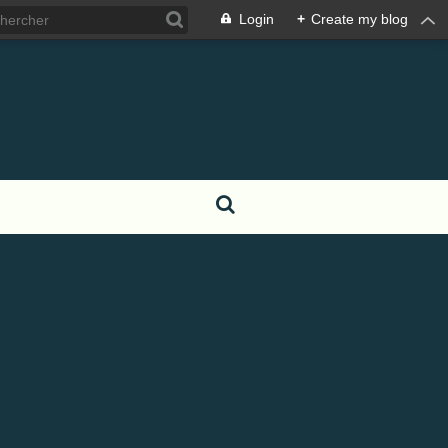
Login
+
Create my blog