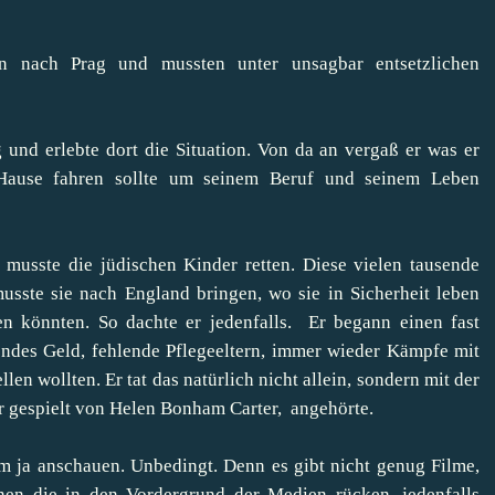
n nach Prag und mussten unter unsagbar entsetzlichen
 und erlebte dort die Situation. Von da an vergaß er was er
 Hause fahren sollte um seinem Beruf und seinem Leben
r musste die jüdischen Kinder retten. Diese vielen tausende
musste sie nach England bringen, wo sie in Sicherheit leben
en könnten. So dachte er jedenfalls. Er begann einen fast
ndes Geld, fehlende Pflegeeltern, immer wieder Kämpfe mit
llen wollten. Er tat das natürlich nicht allein, sondern mit der
r gespielt von Helen Bonham Carter, angehörte.
lm ja anschauen. Unbedingt. Denn es gibt nicht genug Filme,
en die in den Vordergrund der Medien rücken, jedenfalls