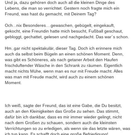
Und ja, dazu gehören doch auch all die kleinen Dinge des
Lebens, die man so verrichtet. Gestern noch fragte mich ein
Freund, was hast du gemacht, mit Deinem Tag?
Och...nix Besonderes....gewaschen, gebügelt, eingekauft,
gekocht, eine Freundin hatte mich besucht, Fußball geschaut,
gebloggt, gechattet, gelesen und nachgedacht. Das war´s schon.
Hm..gar nicht spektakulär, dieser Tag. Doch ich erinnere mich
auch da selbst beim Bügeln an einen schönen Moment. Denn,
was gibt es Schöneres, als nach getaner Arbeit den Haufen
frischduftender Wäsche in den Schrank zu räumen. Eigentlich
macht nichts Mühe, wenn man es nur mit Freude macht. Alles
was man mit Freude macht, wird auch zu einem schönen
Moment.
Ich weiß, sagte der Freund, das ist eine Gabe, die Du besitzt,
auch an den Kleinigkeiten das Große zu sehen. Das stimmt,
dafür bin ich dankbar, dass es mir immer wieder gelingt, nicht
nach dem Großen zu schauen, sondern auch die kleinsten
Verrichtungen so zu erledigen, als wenn sie das letzte wären, was
ich tun kann. Es schafft doch eine große Befriedigung!