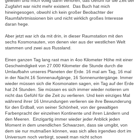
gelesen und mich völlig darin verloren, das Gefühl für die Zeit der
Zugfahrt war nicht mehr existent. Das Buch hat mich
hineingesogen, obwohl ich kein großer Beobachter der
Raumfahrtmissionen bin und nicht wirklich großes Interesse
daran hege.
Aber jetzt war ich da mit drin, in dieser Raumstation mit den
sechs Kosmonauten, von denen vier aus der westlichen Welt
stammen und zwei aus Russland.
Einen ganzen Tag lang rast man in 4oo Kilometer Höhe mit einer
Geschwindigkeit von 27.000 Kilometer die Stunde durch die
Umlaufbahn unseres Planeten der Erde. 16 mal am Tag, 16 mal
in der Nacht.16 Sonnenaufgänge, 16 Sonnenuntergänge. Immer
wieder müssen sich die Kosmonaten sagen, ein Tag auf der Erde
hat 24 Stunden. Sie müssen es sich immer wieder notieren um
nicht das Gefühl für die Zeit zu verlieren. Und kein einziges Mal
während ihrer 16 Umrundungen verlieren sie ihre Bewunderung
für den Erdball, von seiner Schönheit, von der gewaltigen
Farbenpracht der einzelnen Kontinente und ihren Ländern und
den Meeren. Einzigartig immer wieder jeder Anblick jeden
Moment in dem unendlichen Schwarzen, dass sie umgibt, von
dem sie nur mutmaßen können, was sich alles irgendwo dort im
Universum noch verbirgt, soweit man nicht schon